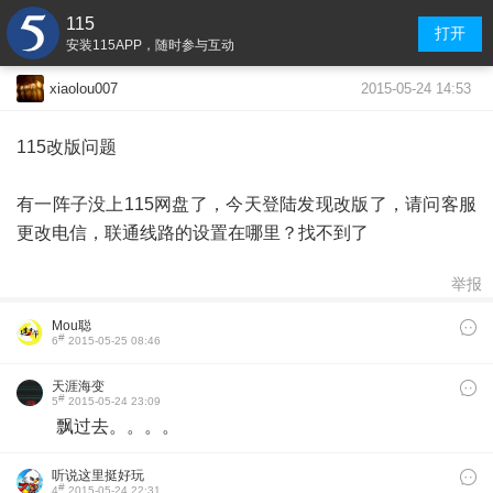
115
打开
安装115APP，随时参与互动
2015-05-24 14:53
xiaolou007
115改版问题
有一阵子没上115网盘了，今天登陆发现改版了，请问客服
更改电信，联通线路的设置在哪里？找不到了
举报
Mou聪
#
6
2015-05-25 08:46
天涯海变
#
5
2015-05-24 23:09
飘过去。。。。
听说这里挺好玩
#
4
2015-05-24 22:31