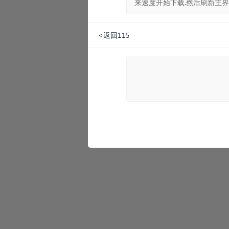
来速度开始下载.然后刷新主界
<返回115