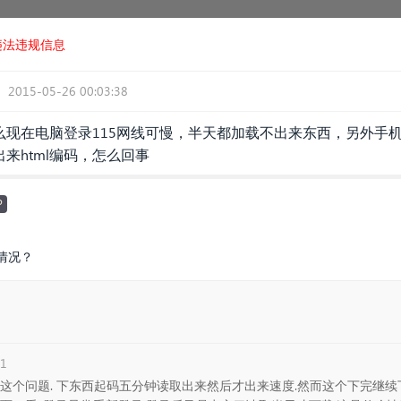
违法违规信息
2015-05-26 00:03:38
现在电脑登录115网线可慢，半天都加载不出来东西，另外手机
来html编码，怎么回事
P
情况？
6
41
是这个问题. 下东西起码五分钟读取出来然后才出来速度.然而这个下完继