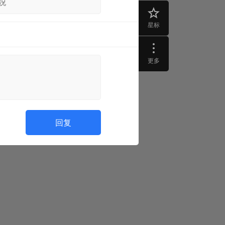
况
星标
更多
回复