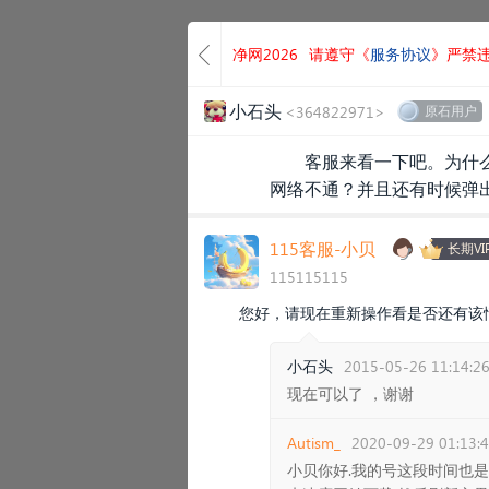
净网2026
请遵守《
服务协议
》严禁
小石头
<364822971>
原石用户
客服来看一下吧。为什么
网络不通？并且还有时候弹出
115客服-小贝
长期VI
115115115
您好，请现在重新操作看是否还有该
小石头
2015-05-26 11:14:2
现在可以了 ，谢谢
Autism_
2020-09-29 01:13:
小贝你好.我的号这段时间也