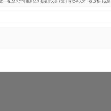
面一看,.登录异常重新登录.登录后又是卡主了读取半天才下载.这是什么情