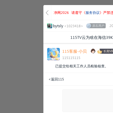
净网2026
请遵守《
服务协议
》严禁
bytsly
2
<1023418>
原石用户
115TV云为啥在海信39K
115客服-小贝
长期VI
115115115
已提交给相关工作人员检验核查。
<返回115