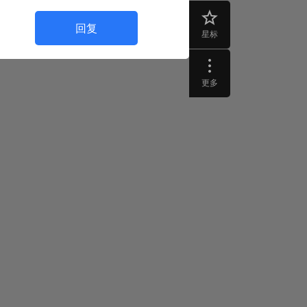
回复
星标
更多