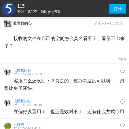
115
打开
安装115APP，随时参与互动
2015-06-01 15:38
谁懂我的心
接收的文件在自己的空间怎么莫名看不了、显示不岀来
了？
举报
谁懂我的心
#
7
2015-06-02 16:38
客服怎么还没回下？真是的！这办事速度可以啊……跑
得比兔子还快。
谁懂我的心
#
6
2015-06-02 05:48
在偏好设置用了，也还是效对不了！还有什么方式可用
不胜寒
#
4
2015-06-02 02:21