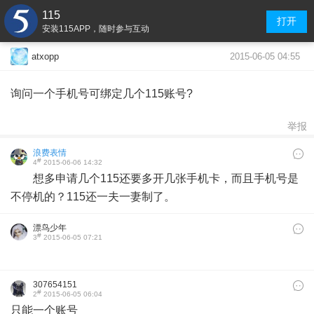
115
打开
安装115APP，随时参与互动
2015-06-05 04:55
atxopp
询问一个手机号可绑定几个115账号?
举报
浪费表情
#
4
2015-06-06 14:32
想多申请几个115还要多开几张手机卡，而且手机号是
不停机的？115还一夫一妻制了。
漂鸟少年
#
3
2015-06-05 07:21
307654151
#
2
2015-06-05 06:04
只能一个账号