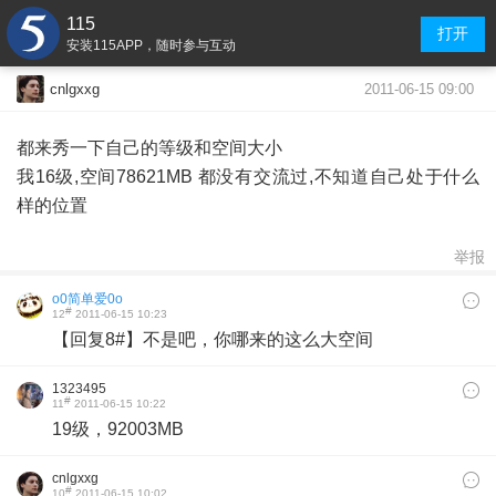
115
打开
安装115APP，随时参与互动
2011-06-15 09:00
cnlgxxg
都来秀一下自己的等级和空间大小
我16级,空间78621MB 都没有交流过,不知道自己处于什么
样的位置
举报
o0简单爱0o
#
12
2011-06-15 10:23
【回复8#】不是吧，你哪来的这么大空间
1323495
#
11
2011-06-15 10:22
19级，92003MB
cnlgxxg
#
10
2011-06-15 10:02