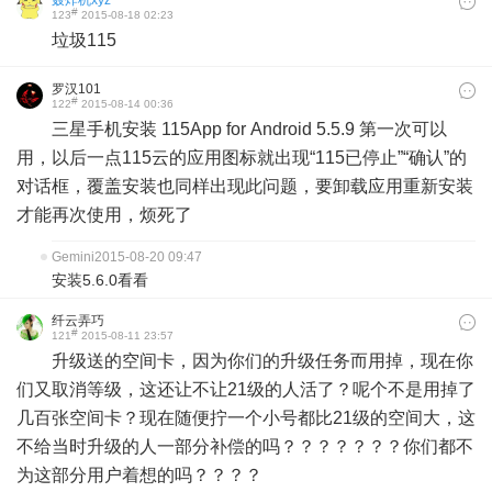
#
123
2015-08-18 02:23
垃圾115
罗汉101
#
122
2015-08-14 00:36
三星手机安装 115App for Android 5.5.9 第一次可以
‹
›
用，以后一点115云的应用图标就出现“115已停止”“确认”的
对话框，覆盖安装也同样出现此问题，要卸载应用重新安装
才能再次使用，烦死了
Gemini
2015-08-20 09:47
安装5.6.0看看
纤云弄巧
#
121
2015-08-11 23:57
升级送的空间卡，因为你们的升级任务而用掉，现在你
们又取消等级，这还让不让21级的人活了？呢个不是用掉了
几百张空间卡？现在随便拧一个小号都比21级的空间大，这
不给当时升级的人一部分补偿的吗？？？？？？？你们都不
为这部分用户着想的吗？？？？