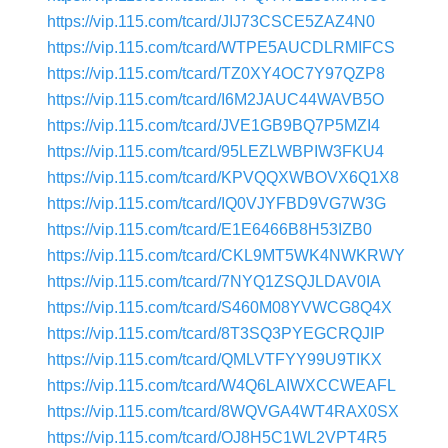
https://vip.115.com/tcard/JIJ73CSCE5ZAZ4N0
https://vip.115.com/tcard/WTPE5AUCDLRMIFCS
https://vip.115.com/tcard/TZ0XY4OC7Y97QZP8
https://vip.115.com/tcard/I6M2JAUC44WAVB5O
https://vip.115.com/tcard/JVE1GB9BQ7P5MZI4
https://vip.115.com/tcard/95LEZLWBPIW3FKU4
https://vip.115.com/tcard/KPVQQXWBOVX6Q1X8
https://vip.115.com/tcard/IQ0VJYFBD9VG7W3G
https://vip.115.com/tcard/E1E6466B8H53IZB0
https://vip.115.com/tcard/CKL9MT5WK4NWKRWY
https://vip.115.com/tcard/7NYQ1ZSQJLDAV0IA
https://vip.115.com/tcard/S460M08YVWCG8Q4X
https://vip.115.com/tcard/8T3SQ3PYEGCRQJIP
https://vip.115.com/tcard/QMLVTFYY99U9TIKX
https://vip.115.com/tcard/W4Q6LAIWXCCWEAFL
https://vip.115.com/tcard/8WQVGA4WT4RAX0SX
https://vip.115.com/tcard/OJ8H5C1WL2VPT4R5