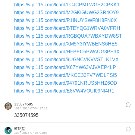
https://vip.115.com/tcard/LCJCPMTWGS2CPKK1
https://vip.115.com/tcard/M2GKIGUWG2SR4OY9
https://vip.115.com/tcard/P1INUYSWF8H8FN0X
https://vip.115.com/tcard/BTEYQG1WRVA0VFRH
https://vip.115.com/tcard/RGBQUA7WBXYDW8ST
https://vip.115.com/tcard/XM5Y3IYWBENS6HE5
https://vip.115.com/tcard/HFBEQ5PWAUG3PS3X
https://vip.115.com/tcard/9UGNCVKVVSTLK1VX
https://vip.115.com/tcard/K67YW63VJVAEP4LP
https://vip.115.com/tcard/MKCC32FV7WDLPSI5
https://vip.115.com/tcard/94791NRUS5HHZ6OD
https://vip.115.com/tcard/E8VW4VOUI09NI4R1
335074595
#
101
2015-07-04 17:12
335074595
荭铭堂
#
100
2015-07-04 01:58