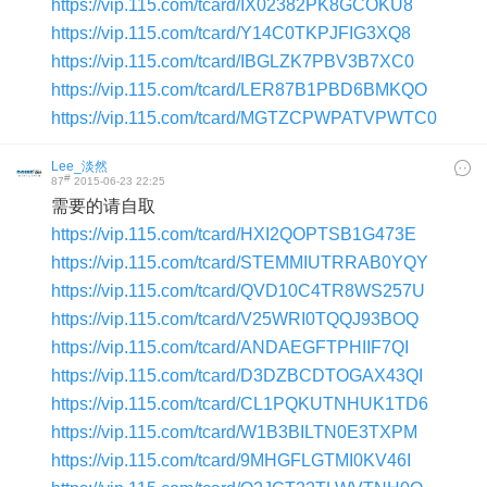
https://vip.115.com/tcard/IX02382PK8GCOKU8
https://vip.115.com/tcard/Y14C0TKPJFIG3XQ8
https://vip.115.com/tcard/IBGLZK7PBV3B7XC0
https://vip.115.com/tcard/LER87B1PBD6BMKQO
https://vip.115.com/tcard/MGTZCPWPATVPWTC0
Lee_淡然
#
87
2015-06-23 22:25
需要的请自取
https://vip.115.com/tcard/HXI2QOPTSB1G473E
https://vip.115.com/tcard/STEMMIUTRRAB0YQY
https://vip.115.com/tcard/QVD10C4TR8WS257U
https://vip.115.com/tcard/V25WRI0TQQJ93BOQ
https://vip.115.com/tcard/ANDAEGFTPHIIF7QI
https://vip.115.com/tcard/D3DZBCDTOGAX43QI
https://vip.115.com/tcard/CL1PQKUTNHUK1TD6
https://vip.115.com/tcard/W1B3BILTN0E3TXPM
https://vip.115.com/tcard/9MHGFLGTMI0KV46I