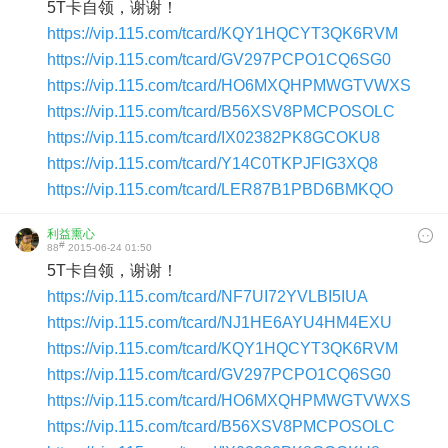
5T卡自领，谢谢！
https://vip.115.com/tcard/KQY1HQCYT3QK6RVM
https://vip.115.com/tcard/GV297PCPO1CQ6SG0
https://vip.115.com/tcard/HO6MXQHPMWGTVWXS
https://vip.115.com/tcard/B56XSV8PMCPOSOLC
https://vip.115.com/tcard/IX02382PK8GCOKU8
https://vip.115.com/tcard/Y14C0TKPJFIG3XQ8
https://vip.115.com/tcard/LER87B1PBD6BMKQO
利益熏心
#
88
2015-06-24 01:50
5T卡自领，谢谢！
https://vip.115.com/tcard/NF7UI72YVLBI5IUA
https://vip.115.com/tcard/NJ1HE6AYU4HM4EXU
https://vip.115.com/tcard/KQY1HQCYT3QK6RVM
https://vip.115.com/tcard/GV297PCPO1CQ6SG0
https://vip.115.com/tcard/HO6MXQHPMWGTVWXS
https://vip.115.com/tcard/B56XSV8PMCPOSOLC