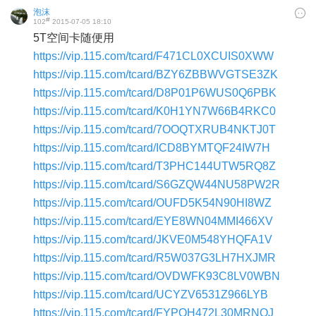
泡沫
#
102
2015-07-05 18:10
5T空间卡随便用
https://vip.115.com/tcard/F471CL0XCUIS0XWW
https://vip.115.com/tcard/BZY6ZBBWVGTSE3ZK
https://vip.115.com/tcard/D8P01P6WUS0Q6PBK
https://vip.115.com/tcard/K0H1YN7W66B4RKC0
https://vip.115.com/tcard/7OOQTXRUB4NKTJ0T
https://vip.115.com/tcard/ICD8BYMTQF24IW7H
https://vip.115.com/tcard/T3PHC144UTW5RQ8Z
https://vip.115.com/tcard/S6GZQW44NU58PW2R
https://vip.115.com/tcard/OUFD5K54N90HI8WZ
https://vip.115.com/tcard/EYE8WN04MMI466XV
https://vip.115.com/tcard/JKVE0M548YHQFA1V
https://vip.115.com/tcard/R5W037G3LH7HXJMR
https://vip.115.com/tcard/OVDWFK93C8LV0WBN
https://vip.115.com/tcard/UCYZV6531Z966LYB
https://vip.115.com/tcard/FYPQH472L30MRNOJ