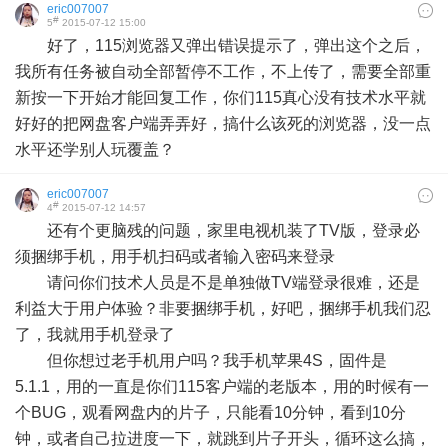
eric007007
#
5
2015-07-12 15:00
好了，115浏览器又弹出错误提示了，弹出这个之后，
我所有任务被自动全部暂停不工作，不上传了，需要全部重
新按一下开始才能回复工作，你们115真心没有技术水平就
好好的把网盘客户端弄弄好，搞什么该死的浏览器，没一点
水平还学别人玩覆盖？
eric007007
#
4
2015-07-12 14:57
还有个更脑残的问题，家里电视机装了TV版，登录必
须捆绑手机，用手机扫码或者输入密码来登录
请问你们技术人员是不是单独做TV端登录很难，还是
利益大于用户体验？非要捆绑手机，好吧，捆绑手机我们忍
了，我就用手机登录了
但你想过老手机用户吗？我手机苹果4S，固件是
5.1.1，用的一直是你们115客户端的老版本，用的时候有一
个BUG，观看网盘内的片子，只能看10分钟，看到10分
钟，或者自己拉进度一下，就跳到片子开头，循环这么搞，