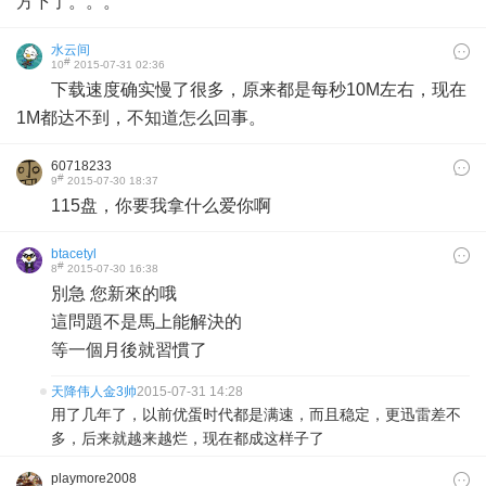
方下了。。。
水云间
#
10
2015-07-31 02:36
下载速度确实慢了很多，原来都是每秒10M左右，现在
1M都达不到，不知道怎么回事。
60718233
#
9
2015-07-30 18:37
115盘，你要我拿什么爱你啊
btacetyl
#
8
2015-07-30 16:38
別急 您新來的哦
這問題不是馬上能解決的
等一個月後就習慣了
天降伟人金3帅
2015-07-31 14:28
用了几年了，以前优蛋时代都是满速，而且稳定，更迅雷差不
多，后来就越来越烂，现在都成这样子了
playmore2008