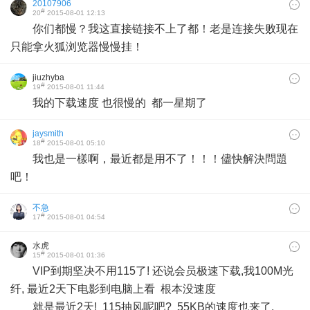
20107906
#
20
2015-08-01 12:13
你们都慢？我这直接链接不上了都！老是连接失败现在
只能拿火狐浏览器慢慢挂！
jiuzhyba
#
19
2015-08-01 11:44
我的下载速度 也很慢的 都一星期了
jaysmith
#
18
2015-08-01 05:10
我也是一樣啊，最近都是用不了！！！儘快解決問題
吧！
不急
#
17
2015-08-01 04:54
水虎
#
15
2015-08-01 01:36
VIP到期坚决不用115了! 还说会员极速下载,我100M光
纤, 最近2天下电影到电脑上看 根本没速度
就是最近2天! 115抽风呢吧? 55KB的速度也来了.