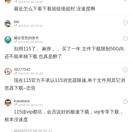
#
7
2015-07-30 14:53
最近怎么下着下着就链接超时 没速度啊
kkk
#
6
2015-07-30 03:11
藏在雪里的情书
#
5
2015-07-30 03:04
别用115了。 麻痹 。。买了一年 文件下载限制50G内
还不能单独下载 也真是醉了
36277542
#
4
2015-07-30 01:55
现在115官方不承认115浏览器限速,单个文件用其它浏
览器下载--忠告
kuwabara
#
3
2015-07-30 01:01
115连vip都坑，会员说好的极速下载，vip专享下载，
根本没速度
殇666
2015-08-05 01:17