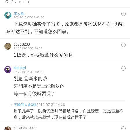
方下了。。。
水云间
#
10
2015-07-31 02:36
下载速度确实慢了很多，原来都是每秒10M左右，现在
1M都达不到，不知道怎么回事。
60718233
#
9
2015-07-30 18:37
115盘，你要我拿什么爱你啊
btacetyl
#
8
2015-07-30 16:38
別急 您新來的哦
這問題不是馬上能解決的
等一個月後就習慣了
天降伟人金3帅
2015-07-31 14:28
用了几年了，以前优蛋时代都是满速，而且稳定，更迅雷差不
多，后来就越来越烂，现在都成这样子了
playmore2008