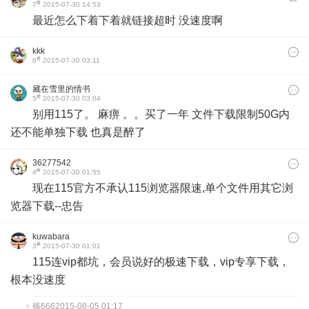
#
7
2015-07-30 14:53
最近怎么下着下着就链接超时 没速度啊
kkk
#
6
2015-07-30 03:11
藏在雪里的情书
#
5
2015-07-30 03:04
别用115了。 麻痹 。。买了一年 文件下载限制50G内
还不能单独下载 也真是醉了
36277542
#
4
2015-07-30 01:55
现在115官方不承认115浏览器限速,单个文件用其它浏
览器下载--忠告
kuwabara
#
3
2015-07-30 01:01
115连vip都坑，会员说好的极速下载，vip专享下载，
根本没速度
殇666
2015-08-05 01:17