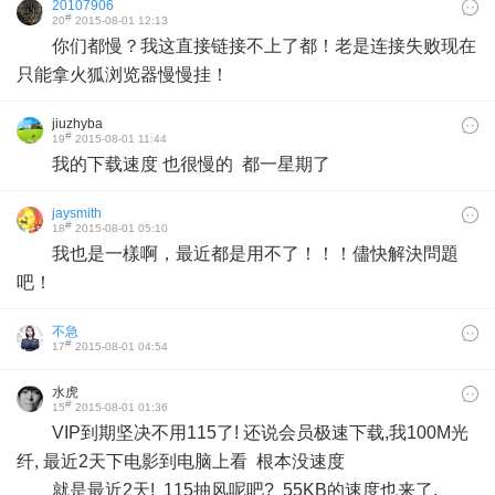
20107906
#
20
2015-08-01 12:13
你们都慢？我这直接链接不上了都！老是连接失败现在
只能拿火狐浏览器慢慢挂！
jiuzhyba
#
19
2015-08-01 11:44
我的下载速度 也很慢的 都一星期了
jaysmith
#
18
2015-08-01 05:10
我也是一樣啊，最近都是用不了！！！儘快解決問題
吧！
不急
#
17
2015-08-01 04:54
水虎
#
15
2015-08-01 01:36
VIP到期坚决不用115了! 还说会员极速下载,我100M光
纤, 最近2天下电影到电脑上看 根本没速度
就是最近2天! 115抽风呢吧? 55KB的速度也来了.