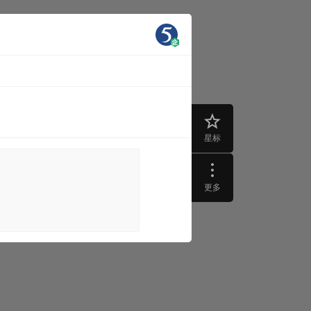
星标
更多