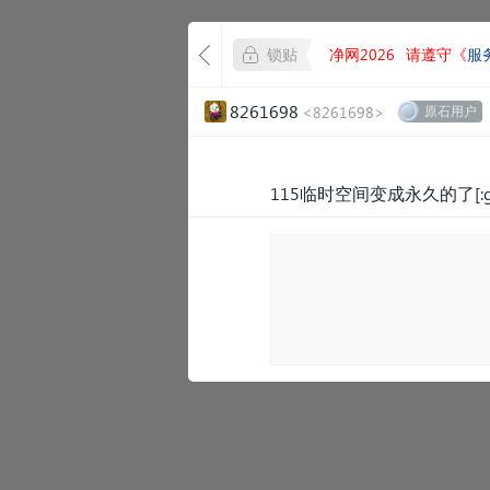
锁贴
净网2026
请遵守《
服
8261698
<8261698>
原石用户
115临时空间变成永久的了[:gr