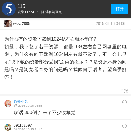
115
打开
安装115APP，随时参与互动
2015-08-16 04:06
wksz2005
为什么有的资源下载到1024M左右就不动了?
如题，我下载了若干资源，都是10G左右自己网盘里的电
影，为什么有的下载到1024M左右就不动了，不一会儿显
示“您下载的资源部分受损”之类的提示？？是资源本身的问
题吗？是浏览器本身的问题吗？我倾向于后者。望高手解
答！
举报
炸酱弟弟
#
6
2016-10-26 06:55
废话 360倒了 来了不少收藏党
591132597
#
5
2016-10-25 11:49