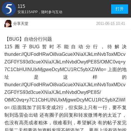
115
打开
安装115APP，随时参与互动
2011-06-15 10:41
分享天堂
【BUG】自动分行问题
115圈子BUG暂时不能自动分行，待解决
thunder://QUFodHRwOi8vaGcueXNiaXJkLmNvbToxMDcv
ZGF0YS93d3cueXNiaXJkLmNvbdOwytPE8S/OtMC0vq+y
7C1CbHUlNUIxMjgweDcyMCU1RC5ybXZiWlo= 上面的地
址是这样的
thunder://QUFodHRwOi8vaGcueXNiaXJkLmNvbToxMDcv
ZGF0YS93d3cueXNiaXJkLmNvbdOwytPE8S/
OtMC0vq+y7C1CbHUlNUIxMjgweDcyMCU1RC5ybXZiWl
o= /后面我加了回车变成2行，但实际上只有一行，要不复
制到迅雷会出错 还有圈子的回复和转发微博考的太近了，
也没有高亮或者粗体，很难看到，希望解决 有的帖子发完
后第二天想要添加资料发现不能添加了，界面上没有添加按