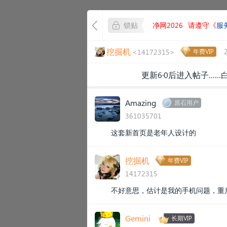
锁贴
净网2026
请遵守《
服
挖掘机
<14172315>
年费VIP
更新6·0后进入帖子…
Amazing
原石用户
361035701
这套新首页是老年人设计的
挖掘机
年费VIP
14172315
不好意思，估计是我的手机问题，重
Gemini
长期VIP