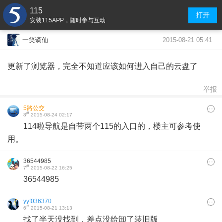
115
打开
安装115APP，随时参与互动
2015-08-21 05:41
一笑谪仙
更新了浏览器，完全不知道应该如何进入自己的云盘了
举报
5路公交
#
8
2015-08-24 02:17
114啦导航是自带两个115的入口的，楼主可参考使
用。
36544985
#
7
2015-08-22 16:25
36544985
yyf036370
#
6
2015-08-21 13:13
找了半天没找到，差点没给卸了装旧版