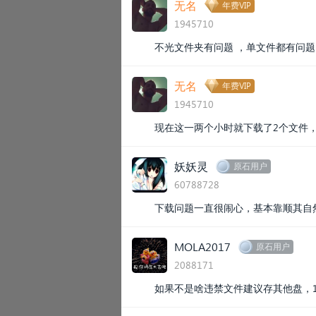
无名
年费VIP
1945710
不光文件夹有问题 ，单文件都有问
无名
年费VIP
1945710
现在这一两个小时就下载了2个文件
妖妖灵
原石用户
60788728
下载问题一直很闹心，基本靠顺其自
MOLA2017
原石用户
2088171
如果不是啥违禁文件建议存其他盘，