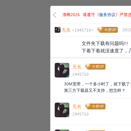
净网2026
请遵守《
服务协议
》严禁
无名
2015
<1945710>
年费VIP
文件夹下载有问题吗!!!
下着下着就没速度了，
无名
年费VIP
1945710
30M宽带，一个多小时了，就下载
第三方下载器又不支持，想怎样？
无名
年费VIP
1945710