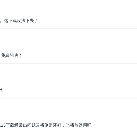
题。这下载没法下去了
，我真的瞎了
然
115下载经常出问题云播倒是还好，当播放器用吧