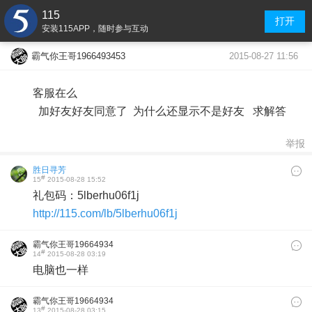
115
打开
安装115APP，随时参与互动
2015-08-27 11:56
霸气你王哥1966493453
客服在么
加好友好友同意了 为什么还显示不是好友 求解答
举报
胜日寻芳
#
15
2015-08-28 15:52
礼包码：5lberhu06f1j
http://115.com/lb/5lberhu06f1j
霸气你王哥19664934
#
14
2015-08-28 03:19
53
电脑也一样
霸气你王哥19664934
#
13
2015-08-28 03:15