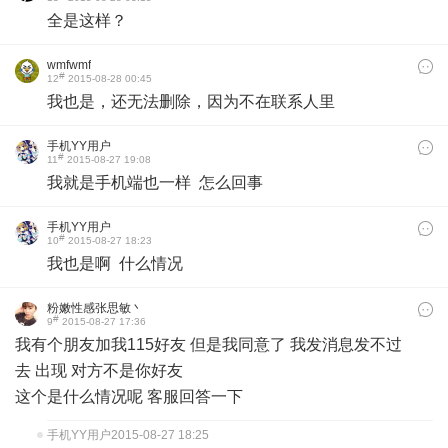
53
全是这样？
wmfwmf
#
12
2015-08-28 00:45
我也是，还无法删除，因为不在联系人里
手机YY用户
#
11
2015-08-27 19:08
我就是手机端也一样 怎么回事
手机YY用户
#
10
2015-08-27 18:23
我也是啊 什么情况
粉嫩性感张思敏丶
#
9
2015-08-27 17:36
我有个朋友加我115好友 但是我同意了 我发消息发不过
去 出现 对方不是你好友
这个是什么情况呢 客服回答一下
手机YY用户
2015-08-27 18:25