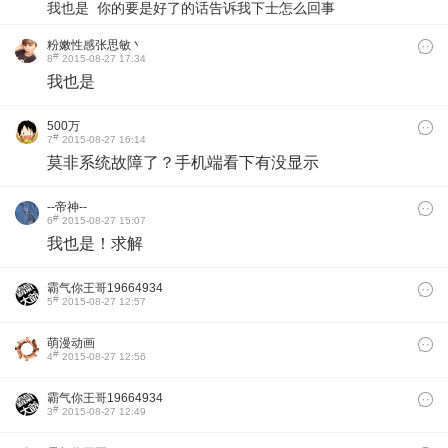
我也是 你的要是好了的话告诉我下士怎么回事
粉嫩性感张思敏丶
#
8
2015-08-27 17:34
我也是
500万
#
7
2015-08-27 16:14
莫非系统故障了？手机端看下有没显示
--帝神--
#
6
2015-08-27 15:07
我也是！求解
霸气你王哥19664934
#
5
2015-08-27 12:57
53
萌漫动画
#
4
2015-08-27 12:56
霸气你王哥19664934
#
3
2015-08-27 12:49
53