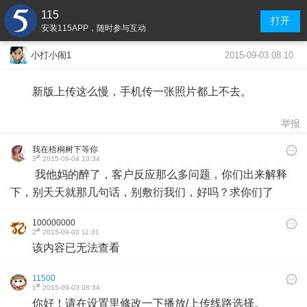
115
打开
安装115APP，随时参与互动
2015-09-03 08:10
小打小闹1
新版上传这么慢，手机传一张照片都上不去。
举报
我在梧桐树下等你
#
3
2015-09-04 10:34
我他妈的醉了，客户反应那么多问题，你们出来解释
下，别天天就那几句话，别敷衍我们，好吗？求你们了
100000000
#
2
2015-09-03 11:31
该内容已无法查看
11500
#
1
2015-09-03 08:34
你好！请在设置里修改一下播放/上传线路选择。