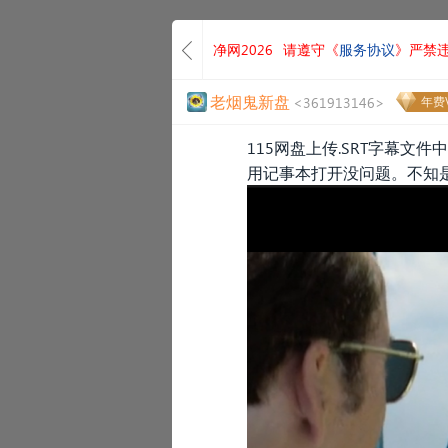
净网2026
请遵守《
服务协议
》严禁
老烟鬼新盘
<361913146>
年费V
115网盘上传.SRT字幕文
用记事本打开没问题。不知