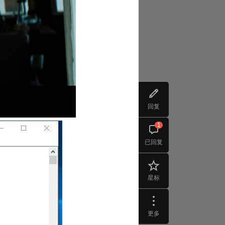
回复
1
已回复
星标
更多