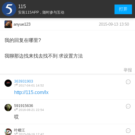
115
打开
安装115APP，随时参与互动
2015-09-13 13:50
anyue123
我的回复在哪里?
我聊那边找来找去找不到 求设置方法
举报
363931903
#
7
2017-04-01 14:52
http://115.com/lx
591915636
#
6
2016-08-21 22:54
哎
叶楼江
#
5
2015-09-16 17:42