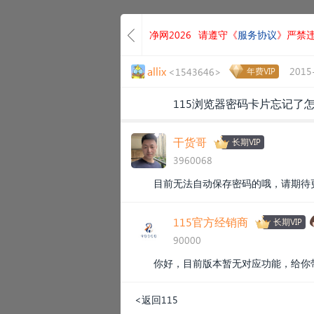
净网2026
请遵守《
服务协议
》严禁
allix
2015
<1543646>
年费VIP
115浏览器密码卡片忘记了
干货哥
长期VIP
3960068
目前无法自动保存密码的哦，请期待
115官方经销商
长期VIP
90000
你好，目前版本暂无对应功能，给你
<返回115