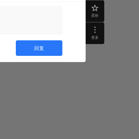
星标
更多
回复