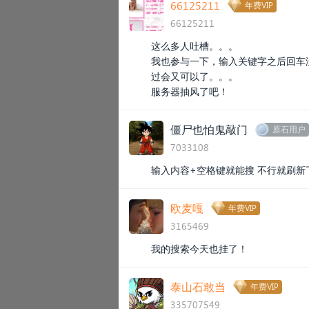
66125211
年费VIP
66125211
这么多人吐槽。。。
我也参与一下，输入关键字之后回车
过会又可以了。。。
服务器抽风了吧！
僵尸也怕鬼敲门
原石用户
7033108
输入内容+空格键就能搜 不行就刷新
欧麦嘎
年费VIP
3165469
我的搜索今天也挂了！
泰山石敢当
年费VIP
335707549