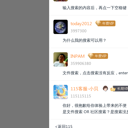
输入搜索的内容后，再点一下空格键
today2012
年费VIP
3997300
为什么我的搜索可以用？
INPAM
年费VIP
359906380
文件搜索，点击搜索没有反应，ent
115客服-小贝
长期VI
115115115
你好，很抱歉给你体验上带来的不便
是文件搜索 OR 社区搜索？是搜索
<返回115