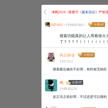
净网2026
请遵守《
服务协议
》严禁
INPAM
<359906380>
年费VIP
搜索功能真的让人用着很火
了？？？？！！！！！！！
风云际会
年费VIP
1557511
搜索最近确实不好用，有时候无响应
飚
长期VIP
334830220
反正没之前好用，不过还是可以搜的