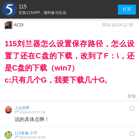
115
打开
安装115APP，随时参与互动
2015-10-24 12:30
ACDI
115刘兰器怎么设置保存路径，怎么设
置了还在C盘的下载，改到了F：\，还
是C盘的下载（win7）
c:只有几个G，我要下载几十G,
举报
人生四季
#
5
2019-03-15 17:28
说的具体点啊！
115客服-小宇
#
4
2019-02-26 06:03