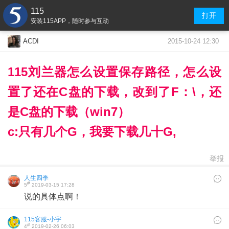
115
打开
安装115APP，随时参与互动
2015-10-24 12:30
ACDI
115刘兰器怎么设置保存路径，怎么设
置了还在C盘的下载，改到了F：\，还
是C盘的下载（win7）
c:只有几个G，我要下载几十G,
举报
人生四季
#
5
2019-03-15 17:28
说的具体点啊！
115客服-小宇
#
4
2019-02-26 06:03