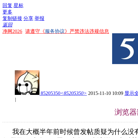
回复
星标
更多
复制链接
分享
举报
返回
净网2026
请遵守《
服务协议
》严禁违法违规信息
85205350
<85205350>
2015-11-10 10:09
显示
|
浏览器
我在大概半年前时候曾发帖质疑为什么没