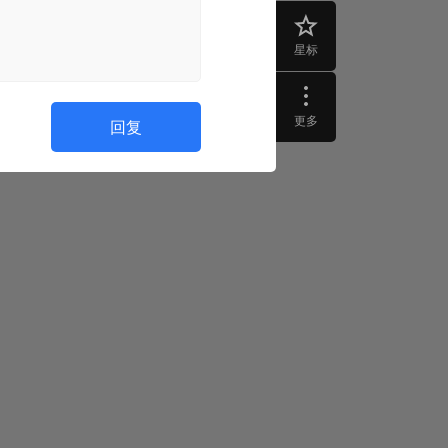
星标
更多
回复