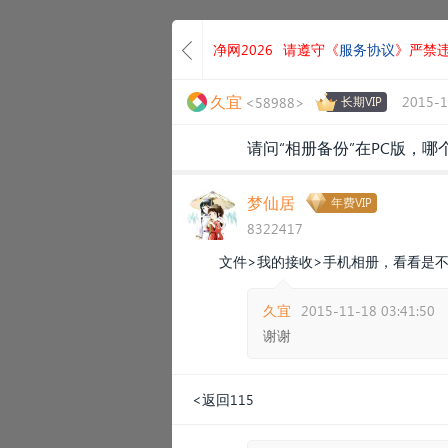
净网2026
请遵守《
服务协议
》严禁
久宜
2015-1
<58988>
长期VIP
请问“相册备份”在PC版，
梦仙居
年费VIP
8322417
文件>我的接收>手机相册，看看是
久宜
2015-11-18 03:41:50
谢谢
<返回115