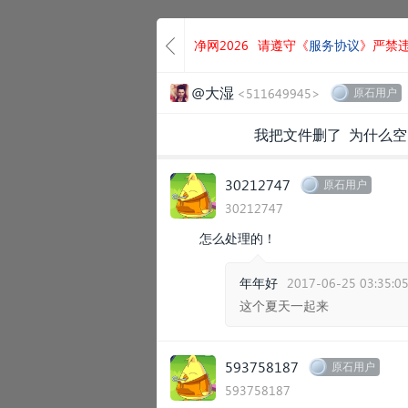
净网2026
请遵守《
服务协议
》严禁
@大湿
<511649945>
原石用户
我把文件删了 为什么
30212747
原石用户
30212747
怎么处理的！
年年好
2017-06-25 03:35:0
这个夏天一起来
593758187
原石用户
593758187