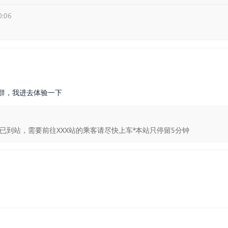
0:06
pp群，我进去体验一下
班车已到站，需要前往XXX站的乘客请尽快上车ª本站只停留5分钟