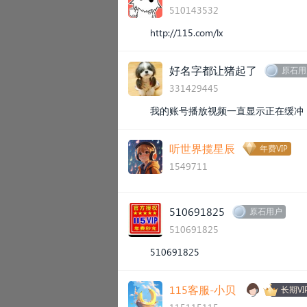
510143532
http://115.com/lx
好名字都让猪起了
原石用
331429445
我的账号播放视频一直显示正在缓冲
听世界揽星辰
年费VIP
1549711
510691825
原石用户
510691825
510691825
115客服-小贝
长期VI