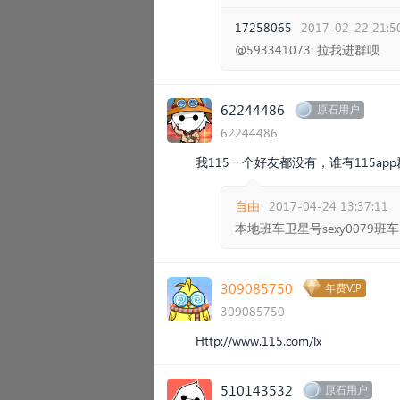
17258065
2017-02-22 21:5
@593341073: 拉我进群呗
62244486
原石用户
62244486
我115一个好友都没有，谁有115a
自由
2017-04-24 13:37:11
本地班车卫星号sexy0079
309085750
年费VIP
309085750
Http://www.115.com/lx
510143532
原石用户