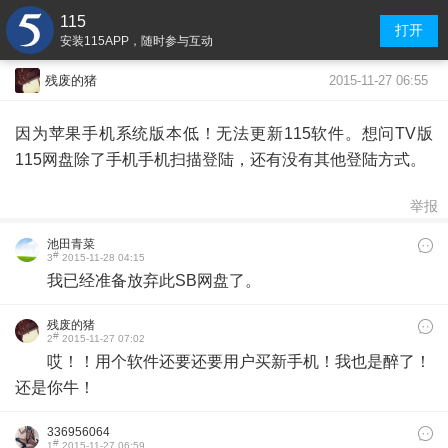
115
打开
安装115APP，随时参与互动
2015-11-27 06:55
残废的猪
因为苹果手机系统版本低！无法更新115软件。想问TV版
115网盘除了手机手机扫描登陆，还有没有其他登陆方式。
举报
池田青菜
#
3
2015-11-28 04:15
我已经准备放弃此SB网盘了。
残废的猪
#
2
2015-11-27 07:02
哎！！用个软件还要还要用户买新手机！我也是醉了！
还是你牛！
336956064
#
1
2015-11-27 06:59