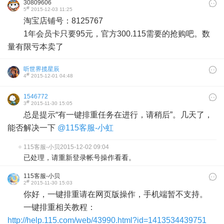
30809606
#
5
2015-12-03 11:25
淘宝店铺号：8125767
1年会员卡只要95元，官方300.115需要的抢购吧。数
量有限亏本卖了
听世界揽星辰
#
4
2015-12-01 04:48
1546772
#
3
2015-11-30 15:05
总是提示“有一键排重任务在进行，请稍后”。几天了，
能否解决一下
@115客服-小虹
115客服-小贝
2015-12-02 09:04
已处理，请重新登录帐号操作看看。
115客服-小贝
#
2
2015-11-30 15:03
你好，一键排重请在网页版操作，手机端暂不支持。
一键排重相关教程：
http://help.115.com/web/43990.html?id=1413534439751