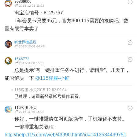
30809606
#
5
2015-12-03 11:25
淘宝店铺号：8125767
1年会员卡只要95元，官方300.115需要的抢购吧。数
量有限亏本卖了
听世界揽星辰
#
4
2015-12-01 04:48
1546772
#
3
2015-11-30 15:05
总是提示“有一键排重任务在进行，请稍后”。几天了，
能否解决一下
@115客服-小虹
115客服-小贝
2015-12-02 09:04
已处理，请重新登录帐号操作看看。
115客服-小贝
#
2
2015-11-30 15:03
你好，一键排重请在网页版操作，手机端暂不支持。
一键排重相关教程：
http://help.115.com/web/43990.html?id=1413534439751