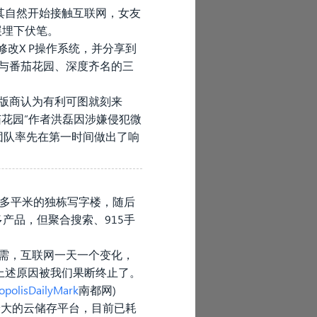
其自然开始接触互联网，女友
展埋下伏笔。
改X P操作系统，并分享到
为与番茄花园、深度齐名的三
版商认为有利可图就刻来
茄花园”作者洪磊因涉嫌侵犯微
发团队率先在第一时间做出了响
0多平米的独栋写字楼，随后
多产品，但聚合搜索、915手
需，互联网一天一个变化，
上述原因被我们果断终止了。
polisDailyMark
南都网)
内最大的云储存平台，目前已耗