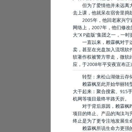
但为了爱情他并未远离
去上课，他就呆在宿舍里捣
2005年，他回老家兴
网络上，2007年，他们修
大“X P盗版”集团之一，一
一直以来，赖霖枫对于
卖，甚至在光盘加入流氓软件
软著作权被警方带走，微软此
应，于2008年平安夜宣布正
转型：来松山湖做云存
赖霖枫至此开始华丽转型
大干起来：聚合搜索、915手
机网等项目最终半路夭折。
对于背后原因，赖霖枫
项目的终止、产品的淘汰与
终止是为了更专注地发展生
赖霖枫所说生命力更强的