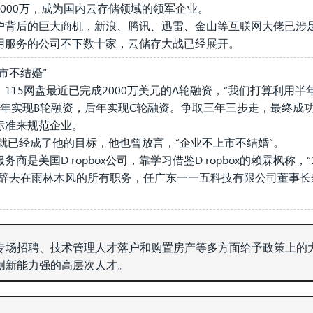
000万，成为国内云存储领域的领军企业。
户背后的巨大商机，新浪、腾讯、迅雷、金山等互联网大佬已涉
用服务的公司不下数十家，云储存大战已经展开。
市不结婚”
115网盘最近已完成2000万美元的A轮融资，“我们打算利用
年实现B轮融资，后年实现C轮融资。争取三年三步走，最终成
标准来规范企业。
市就已经成了他的目标，他也曾放言，“企业不上市不结婚”。
商是美国D ropbox公司，靠学习借鉴D ropbox的赖霖枫称，
辞去在雨林木风的所有职务，任广东一一五科技有限公司董事长兼C
专场招聘、技术管理人才落户和购置房产等多方面给予政策上的
创新能力强的高层次人才。