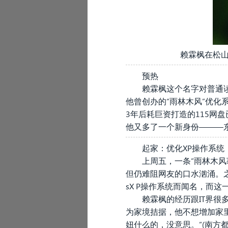
赖霖枫在松山
预热
赖霖枫这个名字对普通读
他曾创办的“雨林木风”优化
3年后耗巨资打造的115网
他又多了一个新身份———
起家：优化XP操作系统
上周五，一条“雨林木风
但仍难阻网友的口水汹涌。之
sX P操作系统而闻名，而
赖霖枫的经历跟IT界很
为家境拮据，他不想增加家
妞什么的，没意思。”
(南方