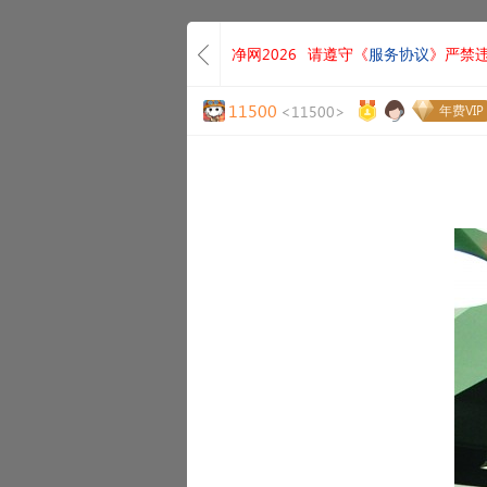
净网2026
请遵守《
服务协议
》严禁
11500
<11500>
年费VIP