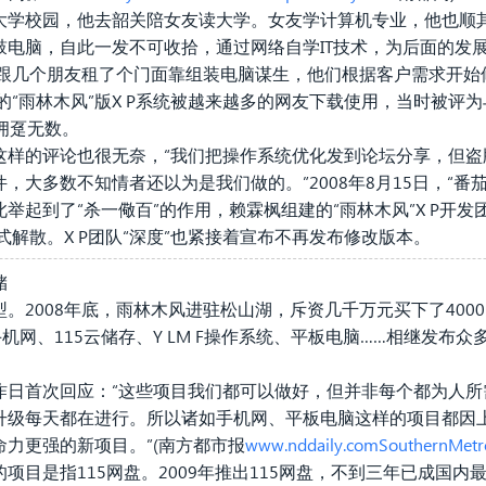
大学校园，他去韶关陪女友读大学。女友学计算机专业，他也顺
鼓电脑，自此一发不可收拾，通过网络自学IT技术，为后面的发
宁跟几个朋友租了个门面靠组装电脑谋生，他们根据客户需求开始修
改的“雨林木风”版X P系统被越来越多的网友下载使用，当时被评
时拥趸无数。
这样的评论也很无奈，“我们把操作系统优化发到论坛分享，但盗
，大多数不知情者还以为是我们做的。”2008年8月15日，“番
举起到了“杀一儆百”的作用，赖霖枫组建的“雨林木风”X P开
式解散。X P团队“深度”也紧接着宣布不再发布修改版本。
储
。2008年底，雨林木风进驻松山湖，斥资几千万元买下了400
机网、115云储存、Y LM F操作系统、平板电脑……相继发布众
昨日首次回应：“这些项目我们都可以做好，但并非每个都为人所
升级每天都在进行。所以诸如手机网、平板电脑这样的项目都因
命力更强的新项目。”
(南方都市报
www.nddaily.comSouthernMetro
项目是指115网盘。2009年推出115网盘，不到三年已成国