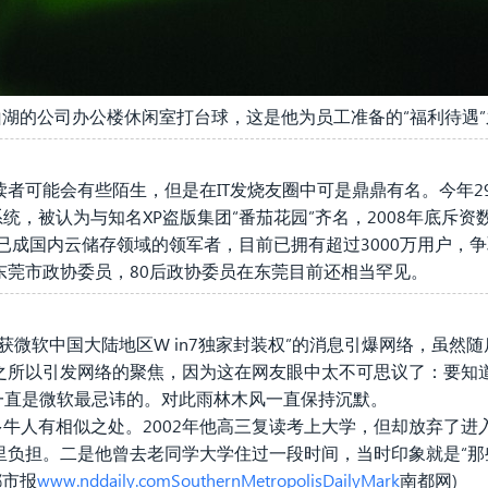
湖的公司办公楼休闲室打台球，这是他为员工准备的“福利待遇
者可能会有些陌生，但是在IT发烧友圈中可是鼎鼎有名。今年2
系统，被认为与知名XP盗版集团“番茄花园”齐名，2008年底斥
盘已成国内云储存领域的领军者，目前已拥有超过3000万用户，
东莞市政协委员，80后政协委员在东莞目前还相当罕见。
获微软中国大陆地区W in7独家封装权”的消息引爆网络，虽然
所以引发网络的聚焦，因为这在网友眼中太不可思议了：要知道雨
这一直是微软最忌讳的。对此雨林木风一直保持沉默。
多牛人有相似之处。2002年他高三复读考上大学，但却放弃了
里负担。二是他曾去老同学大学住过一段时间，当时印象就是“那
都市报
www.nddaily.comSouthernMetropolisDailyMark
南都网)