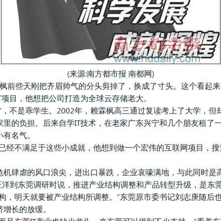
(来源:南方都市报 南都网)
霖枫前些天刚把齐眉帅气的分头剪掉了，换成了寸头。这个看起来
T项目，他想把公司打造为全球云存储老大。
”，不是乖学生。2002年，赖霖枫高三通过复读考上了大学，
家里的负担。后来自学IT技术，在老家广东兴宁和几个朋友租了
小有名气。
霖枫已经不满足于这些小成就，他想到做一个宏伟的互联网项目，
危机肆虐的风口浪尖，进出口暴跌，企业哀嚎满地，与此同时是
记汪洋到东莞调研时说，推进产业结构调整和产品转型升级，是东
结构，明天就要被产业结构所调整。”东莞原市委书记刘志庚随后
济增长的放缓。