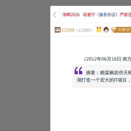
净网2026
请遵守《
服务协议
》严禁
11500
<11500>
年费VIP
（
2012年06月16日 
摘要：赖霖枫前些天
湖打造一个宏大的IT项目
“