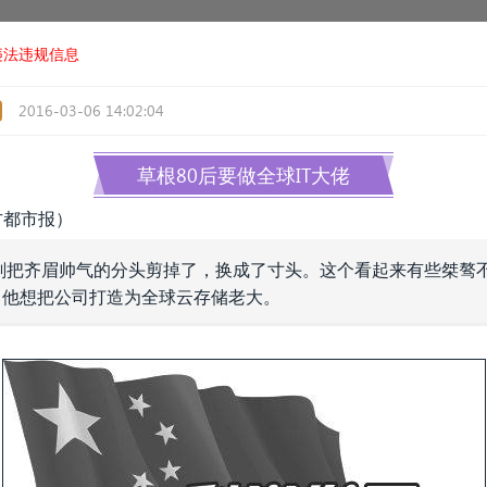
违法违规信息
2016-03-06 14:02:04
草根80后要做全球IT大佬
南方都市报）
刚把齐眉帅气的分头剪掉了，换成了寸头。这个看起来有些桀骜不
，他想把公司打造为全球云存储老大。
«
»