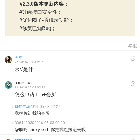
V2.3.0版本更新内容：
#升级接口安全性；
#优化圈子-通讯录功能；
#修复已知Bug；
举报
大平
#
9
2016-05-04 21:40
永V是什
»
«
38039541
#
8
2016-05-02 02:37
怎么申请115+会所
似梦年华
2016-05-03 02:27
我拉你进我的会所
336443030
2016-05-03 09:30
@盼盼_Sexy Gril: 你把我也拉进去呗