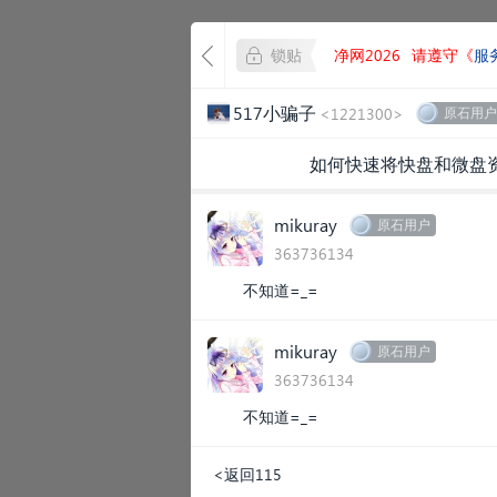
锁贴
净网2026
请遵守《
服
517小骗子
<1221300>
原石用户
如何快速将快盘和微盘资
mikuray
原石用户
363736134
不知道=_=
mikuray
原石用户
363736134
不知道=_=
<返回115