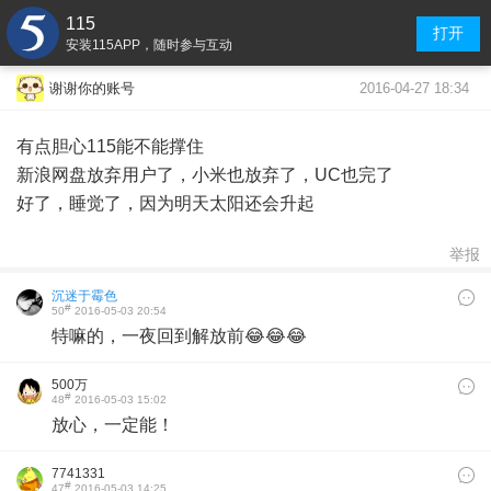
115
打开
安装115APP，随时参与互动
2016-04-27 18:34
谢谢你的账号
有点胆心115能不能撑住
新浪网盘放弃用户了，小米也放弃了，UC也完了
好了，睡觉了，因为明天太阳还会升起
举报
沉迷于霉色
#
50
2016-05-03 20:54
特嘛的，一夜回到解放前😂😂😂
500万
#
48
2016-05-03 15:02
放心，一定能！
7741331
#
47
2016-05-03 14:25