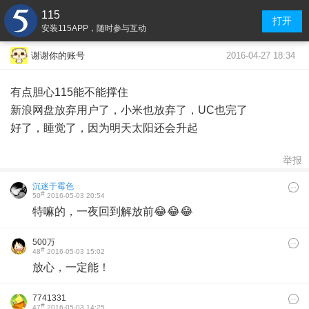
115
打开
安装115APP，随时参与互动
2016-04-27 18:34
谢谢你的账号
有点胆心115能不能撑住
新浪网盘放弃用户了，小米也放弃了，UC也完了
好了，睡觉了，因为明天太阳还会升起
举报
沉迷于霉色
#
50
2016-05-03 20:54
特嘛的，一夜回到解放前😂😂😂
500万
#
48
2016-05-03 15:02
放心，一定能！
7741331
#
47
2016-05-03 14:25