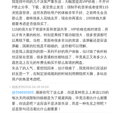
我觉得中间的几个决策严重失误：大幅度提高VIP价格；不开VI
P禁止分享、下载，甚至禁止发言；强制手机登录或者使用115
浏览器登录。这些东西给用户的体验非常不好。之前终生会员
那么贵，都有很多人花钱去开，现在你再退出，100块钱大家
都要考虑是否值得买了。
115的强大在于资源丰富和资源共享，VIP价格也相对便宜，所
以才有大量的粉丝。特别是离线下载功能强大，很多资源都可
以离线下载。当然，里面有很多非法的资源，该屏蔽还是应该
屏蔽，国家的红线是不能碰的。这些都可以理解。
但是我上面提到的那一系列不好的用户体验，估计除了铁杆粉
丝还留在里面，很多普通粉丝都转战了，毕竟真正又有多少人
愿意花上百元的年费去购买不那么靠谱的网盘。
失去了的人气，要想找回来，估计很难了，我觉得你们应该好
好反思一下，在制定游戏规则的时候别用脚指挥大脑，多站在
用户的角度考虑吧。
独孤求拜
2016-04-28 04:04
@334692603
: 感谢你写了这么多，但是某种意义上来说115的
每次关闭或限制功能都是为了规避风险，毕竟活着比什么都重
要，你说是吧？这应该不是决策失误，而是一种先见之明吧？
还是那句话活着比什么都重要！