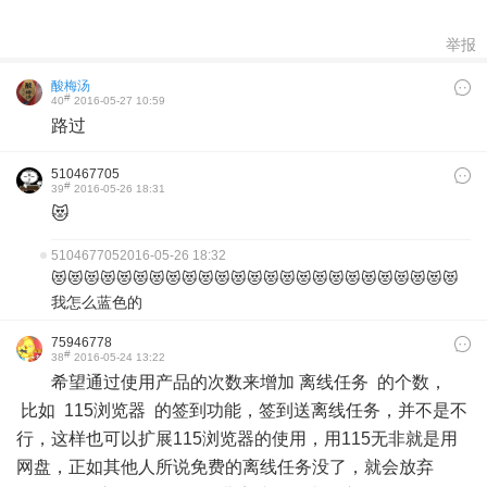
举报
酸梅汤
#
40
2016-05-27 10:59
路过
510467705
#
39
2016-05-26 18:31
😻
510467705
2016-05-26 18:32
😻😻😻😻😻😻😻😻😻😻😻😻😻😻😻😻😻😻😻😻😻😻😻😻😻
我怎么蓝色的
75946778
#
38
2016-05-24 13:22
希望通过使用产品的次数来增加 离线任务 的个数，
比如 115浏览器 的签到功能，签到送离线任务，并不是不
行，这样也可以扩展115浏览器的使用，用115无非就是用
网盘，正如其他人所说免费的离线任务没了，就会放弃