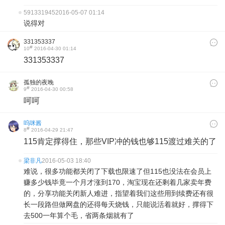
591331945
2016-05-07 01:14
说得对
331353337
#
10
2016-04-30 01:14
331353337
孤独的夜晚
#
9
2016-04-30 00:58
呵呵
呜咪酱
#
8
2016-04-29 21:47
115肯定撑得住，那些VIP冲的钱也够115渡过难关的了
梁非凡
2016-05-03 18:40
难说，很多功能都关闭了下载也限速了但115也没法在会员上
赚多少钱毕竟一个月才涨到170，淘宝现在还剩着几家卖年费
的，分享功能关闭新人难进，指望着我们这些用到续费还有很
长一段路但做网盘的还得每天烧钱，只能说活着就好，撑得下
去500一年算个毛，省两条烟就有了