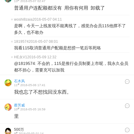
#
13
2016-05-07 02:47
普通用户连配额都没有 用你有何用 卸载了
woshi8zaia
2016-05-07 04:11
是啊，今天一上线发现不能离线了，感觉办会员115他撑不了
多久，也不敢办
1819574
2016-05-07 08:01
我看115取消普通用户配额是想捞一笔后等死咯
HE永V1
2016-05-09 12:32
@1819574: 不会的，115是推行会员制要上市呢，我永久会员
都不担心，需要充可以加我
石木风
#
11
2016-05-06 17:41
我也忘了不想找回没东西。
蔡芳威
#
10
2016-05-05 16:59
里
500万
#
9
2016-05-05 01:14