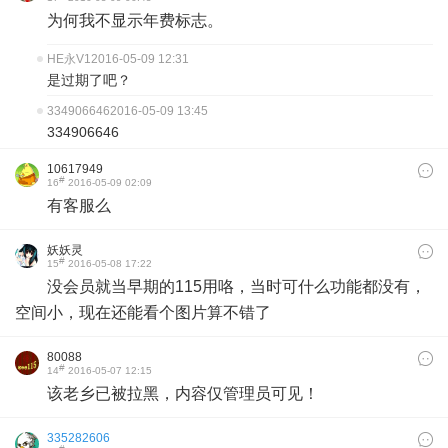
雄。
为何我不显示年费标志。
HE永V1
2016-05-09 12:31
是过期了吧？
334906646
2016-05-09 13:45
334906646
10617949
#
16
2016-05-09 02:09
有客服么
妖妖灵
#
15
2016-05-08 17:22
没会员就当早期的115用咯，当时可什么功能都没有，
空间小，现在还能看个图片算不错了
80088
#
14
2016-05-07 12:15
该老乡已被拉黑，内容仅管理员可见！
335282606