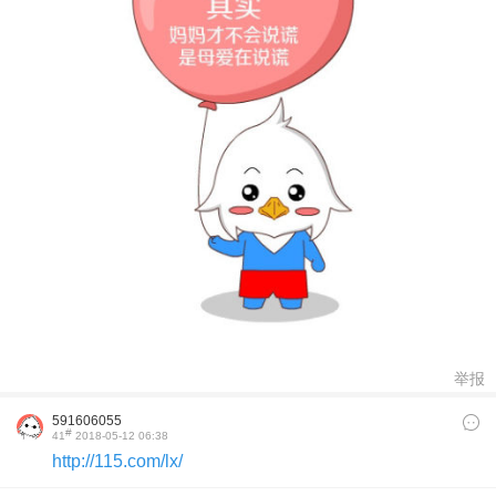
举报
591606055
#
41
2018-05-12 06:38
http://115.com/lx/