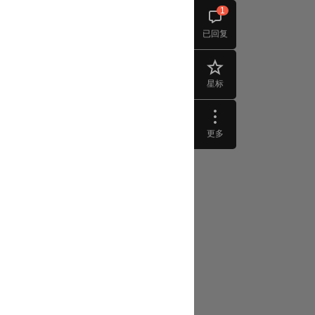
1
已回复
星标
更多