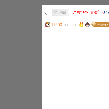
锁贴
净网2026
请遵守《
服
11500
<11500>
年费VIP