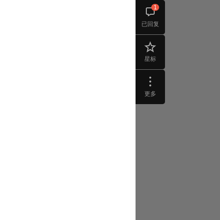
1
已回复
星标
更多