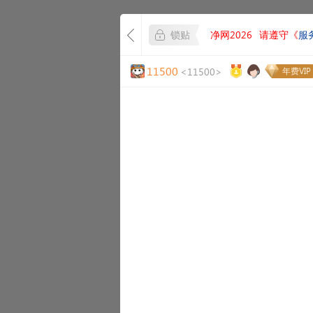
锁贴
净网2026
请遵守《
服
11500
<11500>
年费VIP