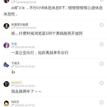
#
12
2016-08-28 23:50
zx旷z ix ，不行i小8休息休息8下∴惺惺惜惺惺心虚休息
休息吃，
幸運草許願星
#
11
2016-07-16 04:55
挨…什麽时候浏览器100个离线能再开放阿
帝殇
#
8
2016-05-26 00:04
一直公交出行，短距离就单车出行
下雨天
#
6
2016-05-19 04:02
👍
XUAN.F
#
4
2016-05-13 09:43
我走路两年了～～
500万
#
3
2016-05-13 07:31