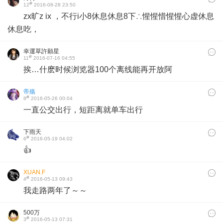
#
12
2016-08-28 23:50
zx旷z ix ，不行i小8休息休息8下∴惺惺惜惺惺心虚休息
休息吃，
幸運草許願星
#
11
2016-07-16 04:55
挨…什麽时候浏览器100个离线能再开放阿
帝殇
#
8
2016-05-26 00:04
一直公交出行，短距离就单车出行
下雨天
#
6
2016-05-19 04:02
👍
XUAN.F
#
4
2016-05-13 09:43
我走路两年了～～
500万
#
3
2016-05-13 07:31