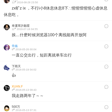
#
12
2016-08-28 23:50
zx旷z ix ，不行i小8休息休息8下∴惺惺惜惺惺心虚休息
休息吃，
幸運草許願星
#
11
2016-07-16 04:55
挨…什麽时候浏览器100个离线能再开放阿
帝殇
#
8
2016-05-26 00:04
一直公交出行，短距离就单车出行
下雨天
#
6
2016-05-19 04:02
👍
XUAN.F
#
4
2016-05-13 09:43
我走路两年了～～
500万
#
3
2016-05-13 07:31