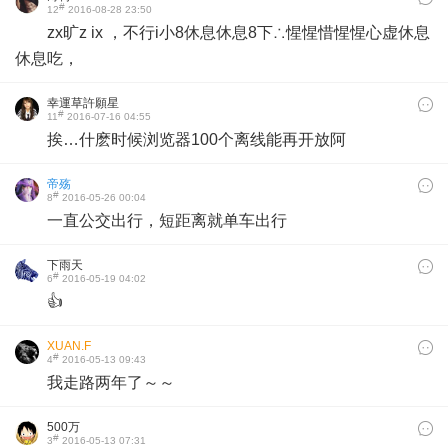
#
12
2016-08-28 23:50
zx旷z ix ，不行i小8休息休息8下∴惺惺惜惺惺心虚休息
休息吃，
幸運草許願星
#
11
2016-07-16 04:55
挨…什麽时候浏览器100个离线能再开放阿
帝殇
#
8
2016-05-26 00:04
一直公交出行，短距离就单车出行
下雨天
#
6
2016-05-19 04:02
👍
XUAN.F
#
4
2016-05-13 09:43
我走路两年了～～
500万
#
3
2016-05-13 07:31