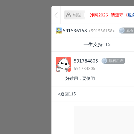
锁贴
净网2026
请遵守《
服
591536158
<591536158>
原石
一生支持115
591784805
原石用户
591784805
好难用，要倒闭
<返回115