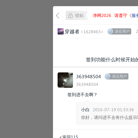
锁贴
净网2026
请遵守《
服
穿越者
<1628463>
原石用户
签到功能什么时候开始的
363948504
原石用户
363948504
签到进不去啊？
小白
2016-07-19 01:33:36
你好，请问进不去有什么提示
<返回115