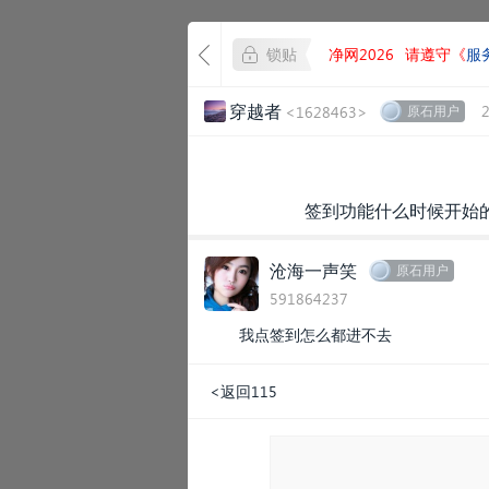
锁贴
净网2026
请遵守《
服
穿越者
<1628463>
原石用户
签到功能什么时候开始的
沧海一声笑
原石用户
591864237
我点签到怎么都进不去
<返回115