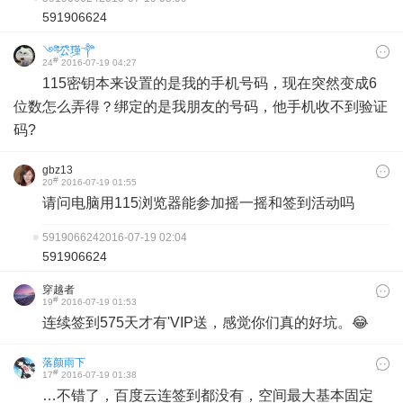
591906624
༺ۣۖิ公ۣۖิ瑾༒ۣۖิ
#
24
2016-07-19 04:27
115密钥本来设置的是我的手机号码，现在突然变成6
位数怎么弄得？绑定的是我朋友的号码，他手机收不到验证
码?
gbz13
#
20
2016-07-19 01:55
请问电脑用115浏览器能参加摇一摇和签到活动吗
591906624
2016-07-19 02:04
591906624
穿越者
#
19
2016-07-19 01:53
连续签到575天才有'VIP送，感觉你们真的好坑。😂
落颜雨下
#
17
2016-07-19 01:38
…不错了，百度云连签到都没有，空间最大基本固定